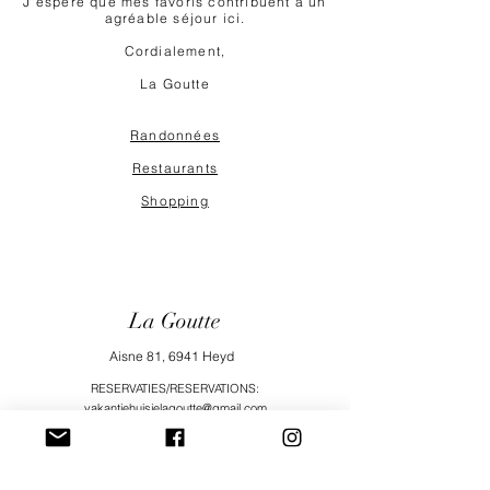
J'espère que mes favoris contribuent à un
agréable séjour ici.
Cordialement,
La Goutte
Randonnées
Restaurants
Shopping
La Goutte
Aisne 81, 6941 Heyd
RESERVATIES/RESERVATIONS:
vakantiehuisjelagoutte@gmail.com
+32 (0)474 75 90 64
+32 (0)472 54 14 68