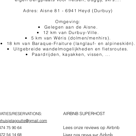
Adres: Aisne 81 - 6941 Heyd (Durbuy)
Omgeving:
Gelegen aan de Aisne.
12 km van Durbuy-Ville.
5 km van Wéris (dolmen/menhirs).
18 km van Baraque-Fraiture (langlauf- en alpineskiën).
Uitgebreide wandelmogelijkheden en fietsroutes.
Paardrijden, kayakken, vissen, ...
AIRBNB SUPERHOST
ATIES/RESERVATIONS:
ehuisjelagoutte@gmail.com
Lees onze reviews op Airbnb
474 75 90 64
Lisez nos revus sur Airbnb
472 54 14 68