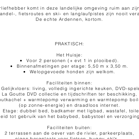
liefhebber komt in deze landelijke omgeving ruim aan zij
andel-, fietsroutes en ski- en langlaufpistes zijn nooit vera
De echte Ardennen, kortom.
PRAKTISCH:
Het Huisje:
Voor 2 personen (+ evt 1 in plooibed).
Binnenafmetingen per etage: 5,50 m x 3,50 m.
Welopgevoede honden zijn welkom.
Faciliteiten binnen:
Gelijkvloers: living, volledig ingerichte keuken, DVD-spel
La Goutte DVD collectie en tijdschriften ter beschikking,
outkachel + warmtepomp verwarming en warmtepomp boil
(op zonne-energie) en draadloos internet.
Etage: dubbel bed, badkamer met ligbad, wastafel, toile
heid tot gebruik van het babybed, babystoel en verzorgin
Faciliteiten buiten:
2 terrassen aan de oever van de rivier, parkeerplaats,
eigen bergplaats voor fietsen, buggy, ski’s….