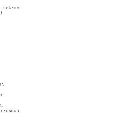
n trekken.
f.
er,
er
t.
gskussen.