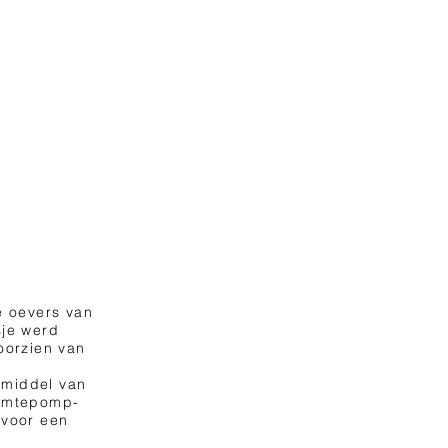
e oevers van
sje werd
oorzien van
 middel van
armtepomp-
 voor een