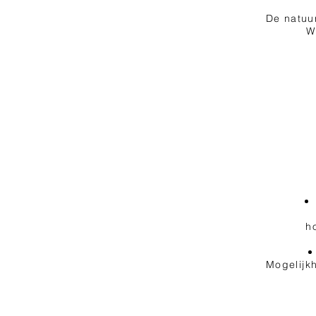
De natuur
W
h
Mogelijk