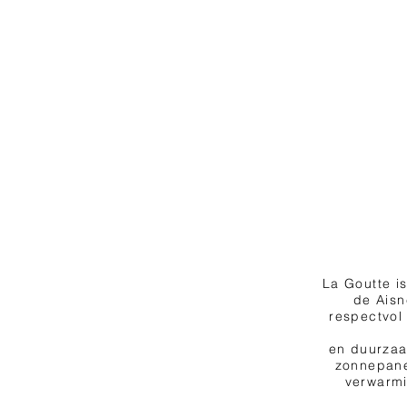
La Goutte i
de Aisn
respectvol
en duurzaa
zonnepane
verwarmi