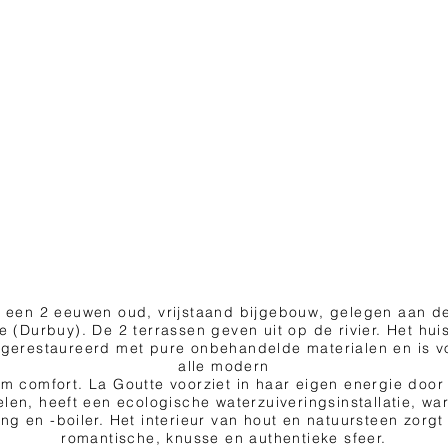
s een 2 eeuwen oud, vrijstaand bijgebouw, gelegen aan d
e (Durbuy). De 2 terrassen geven uit op de rivier. Het hui
 gerestaureerd met pure onbehandelde materialen en is v
alle modern
m comfort. La Goutte voorziet in haar eigen energie door
len, heeft een ecologische waterzuiveringsinstallatie, w
ng en -boiler. Het interieur van hout en natuursteen zorgt
romantische, knusse en authentieke sfeer.