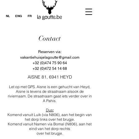
NL
ENG
FR
Contact
Reserven via:
vakantiehuisjelagoutte@gmail.com
+32 (0)474 75 90 64
+32 (0)472 54 14 68
AISNE 81, 6941 HEYD
Let op met GPS. Aisne is een gehucht van Heyd,
Aisne is tevens de straatnaam alsook de
riviernaam. De straatnaam gaat iets verder over in
A Pahis.
Dus
:
Komend vanuit Luik (via N806), aan het begin van
het dorp links over het brugje.
Komend vanuit Namen via Bomal (N806), aan het
eind van het dorp rechts
over het brugje.