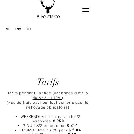
NL
ENG
FR
Tarifs
Tarifs pendant l'année (vacances d'été &
de Noël: +10%)
(Pas de frais cachés, tout compris sauf le
nettoyage obligatoire)
WEEKEND: ven-dim ou sam-lun/2
personnes:
€ 250
2 NUITS/2 personnes:
€ 214
PROMO: 3me nuit/2 pers à
€ 84