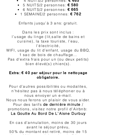
4 NUITS/2 personnes:
€ 465
5 NUITS/2 personnes:
€ 580
6 NUITS/2 personnes:
€ 665
1 SEMAINE/2 personnes:
€ 762
Enfants jusqu’à 3 ans: gratuit.
Dans les prix sont inclus :
l’usage du linge (lit,salle de bains et
cuisine), la taxe touriste, l’eau,
l’électricité,
WIFI, usage du lit d’enfant, usage du BBQ,
1 sac de bois de chauffage…
Pas d'extra frais pour un (ou deux petits)
bien élevé(s) chien(s).
Extra: € 40 par séjour pour le nettoyage
obligatoire.
Pour d’autres possibilités ou modalites,
n’hésitez pas à nous téléphoner ou à
nous envoyer un e-mail.
Nous nous ferons un plaisir de vous aider.
Pour des tarifs
de dernière minute
/
promotions,
visitez notre profil d'Airbnb:
La Goutte Au Bord De L'Aisne Durbuy
En cas d’annulation, moins de 30 jours
avant le séjour prévu,
50% du montant est retiré, moins de 15