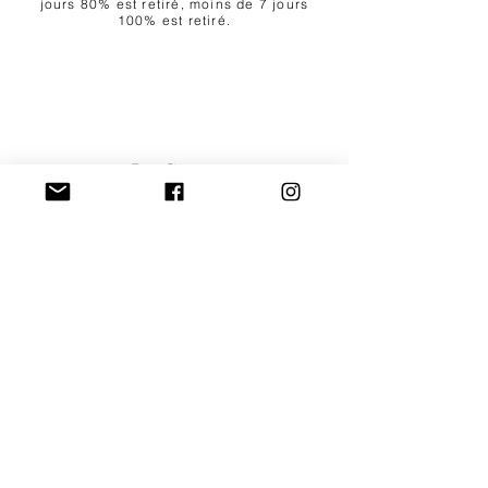
jours 80% est retiré, moins de 7 jours
100% est retiré.
La Goutte
Aisne 81, 6941 Heyd
RESERVATIES/RESERVATIONS:
vakantiehuisjelagoutte@gmail.com
+32 (0)474 75 90 64
+32 (0)472 54 14 68
AIRBNB SUPERHOST
Lees onze reviews op Airbnb
Lisez nos revus sur Airbnb