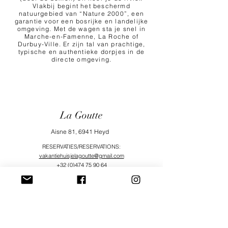
Vlakbij begint het beschermd
natuurgebied van “Nature 2000”, een
garantie voor een bosrijke en landelijke
omgeving. Met de wagen sta je snel in
Marche-en-Famenne, La Roche of
Durbuy-Ville. Er zijn tal van prachtige,
typische en authentieke dorpjes in de
directe omgeving.
La Goutte
Aisne 81, 6941 Heyd
RESERVATIES/RESERVATIONS:
vakantiehuisjelagoutte@gmail.com
+32 (0)474 75 90 64
+32 (0)472 54 14 68
AIRBNB SUPERHOST