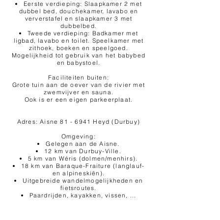
Eerste verdieping: Slaapkamer 2 met
dubbel bed, douchekamer, lavabo en
ververstafel en slaapkamer 3 met
dubbelbed.
Tweede verdieping: Badkamer met
ligbad, lavabo en toilet. Speelkamer met
zithoek, boeken en speelgoed.
Mogelijkheid tot gebruik van het babybed
en babystoel.
Faciliteiten buiten:
Grote tuin aan de oever van de rivier met
zwemvijver en sauna.
Ook is er een eigen parkeerplaat.
Adres: Aisne 81 - 6941 Heyd (Durbuy)
Omgeving:
Gelegen aan de Aisne.
12 km van Durbuy-Ville.
5 km van Wéris (dolmen/menhirs).
18 km van Baraque-Fraiture (langlauf-
en alpineskiën).
Uitgebreide wandelmogelijkheden en
fietsroutes.
Paardrijden, kayakken, vissen, ...