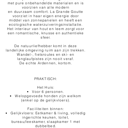
met pure onbehandelde materialen en is
voorzien van alle modern
en duurzaam comfort. La Grande Goutte
voorziet in haar eigen energie door
middel van zonnepanelen en heeft een
ecologische waterzuiveringsinstallatie.
Het interieur van hout en leem zorgt voor
een romantische, knusse en authentieke
sfeer.
De natuurliefhebber komt in deze
landelijke omgeving ruim aan zijn trekken.
Wandel-, fietsroutes en ski- en
langlaufpistes zijn nooit veraf.
De echte Ardennen, kortom.
PRAKTISCH:
Het Huis:
Voor 6 personen.
Welopgevoede honden zijn welkom
(enkel op de gelijkvloers).
Faciliteiten binnen:
Gelijkvloers: Eetkamer & living, volledig
ingerichte keuken, toilet,
bureau/leeskamer, slaapkamer 1 met
dubbelbed.